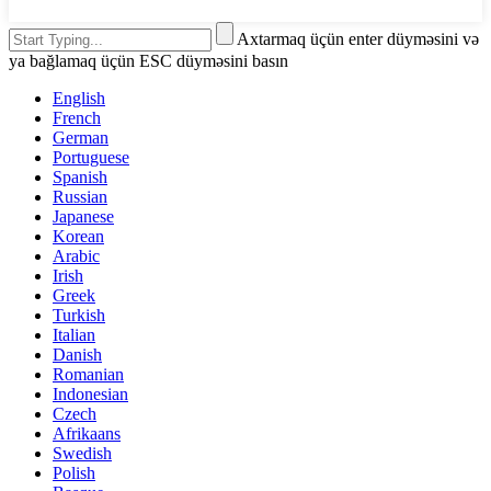
Axtarmaq üçün enter düyməsini və
ya bağlamaq üçün ESC düyməsini basın
English
French
German
Portuguese
Spanish
Russian
Japanese
Korean
Arabic
Irish
Greek
Turkish
Italian
Danish
Romanian
Indonesian
Czech
Afrikaans
Swedish
Polish