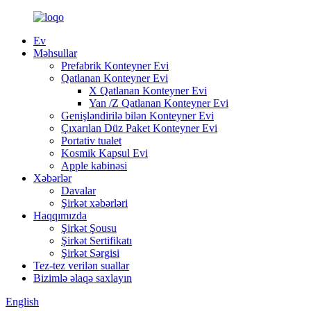
Ev
Məhsullar
Prefabrik Konteyner Evi
Qatlanan Konteyner Evi
X Qatlanan Konteyner Evi
Yan /Z Qatlanan Konteyner Evi
Genişləndirilə bilən Konteyner Evi
Çıxarılan Düz Paket Konteyner Evi
Portativ tualet
Kosmik Kapsul Evi
Apple kabinəsi
Xəbərlər
Davalar
Şirkət xəbərləri
Haqqımızda
Şirkət Şousu
Şirkət Sertifikatı
Şirkət Sərgisi
Tez-tez verilən suallar
Bizimlə əlaqə saxlayın
English