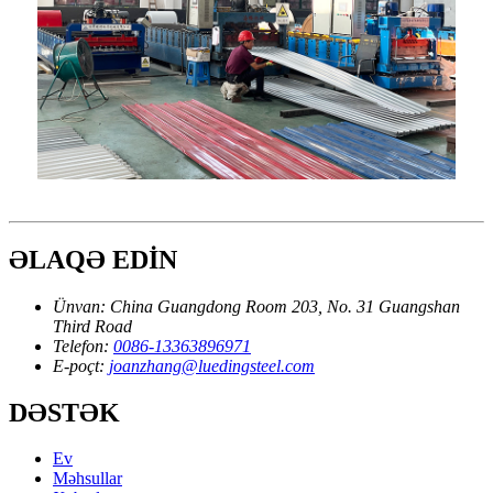
ƏLAQƏ EDİN
Ünvan:
China Guangdong Room 203, No. 31 Guangshan
Third Road
Telefon:
0086-13363896971
E-poçt:
joanzhang@luedingsteel.com
DƏSTƏK
Ev
Məhsullar