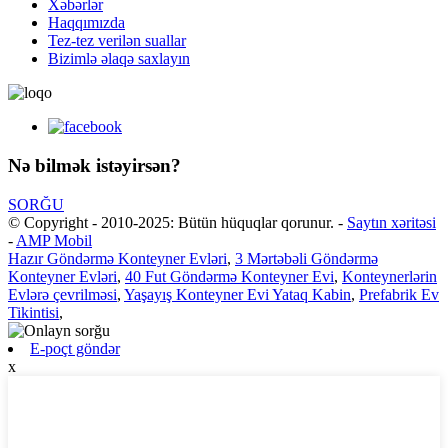
Xəbərlər
Haqqımızda
Tez-tez verilən suallar
Bizimlə əlaqə saxlayın
Nə bilmək istəyirsən?
SORĞU
© Copyright - 2010-2025: Bütün hüquqlar qorunur.
-
Saytın xəritəsi
-
AMP Mobil
Hazır Göndərmə Konteyner Evləri
,
3 Mərtəbəli Göndərmə
Konteyner Evləri
,
40 Fut Göndərmə Konteyner Evi
,
Konteynerlərin
Evlərə çevrilməsi
,
Yaşayış Konteyner Evi Yataq Kabin
,
Prefabrik Ev
Tikintisi
,
E-poçt göndər
x