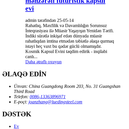
mənzərəli futuristik kapsul
evi
admin tərəfindən 25-05-14
Rahatlıq, Məxfilik və Davamlılığın Sorunsuz
İnteqrasiyası ilə Müasir Yaşayışın Yenidən Tərifi.
İndiki sürətlə inkişaf edən dünyada müasir
rahatlıqdan imtina etmədən təbiətlə əlaqə qurmaq
istəyi heç vaxt bu qədər güclü olmamışdır.
Kosmik Kapsul Evini təqdim edirik - inqilabi
canlı...
Daha ətraflı oxuyun
ƏLAQƏ EDİN
Ünvan:
China Guangdong Room 203, No. 31 Guangshan
Third Road
Telefon:
0086-13363896971
E-poçt:
joanzhang@luedingsteel.com
DƏSTƏK
Ev