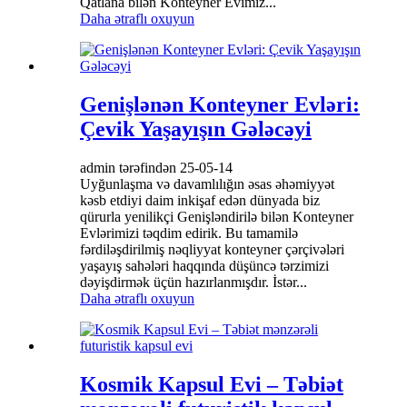
Qatlana bilən Konteyner Evimiz...
Daha ətraflı oxuyun
Genişlənən Konteyner Evləri:
Çevik Yaşayışın Gələcəyi
admin tərəfindən 25-05-14
Uyğunlaşma və davamlılığın əsas əhəmiyyət
kəsb etdiyi daim inkişaf edən dünyada biz
qürurla yenilikçi Genişləndirilə bilən Konteyner
Evlərimizi təqdim edirik. Bu tamamilə
fərdiləşdirilmiş nəqliyyat konteyner çərçivələri
yaşayış sahələri haqqında düşüncə tərzimizi
dəyişdirmək üçün hazırlanmışdır. İstər...
Daha ətraflı oxuyun
Kosmik Kapsul Evi – Təbiət