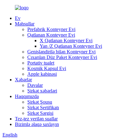
Ev
Məhsullar
Prefabrik Konteyner Evi
Qatlanan Konteyner Evi
X Qatlanan Konteyner Evi
Yan /Z Qatlanan Konteyner Evi
Genişləndirilə bilən Konteyner Evi
Çıxarılan Düz Paket Konteyner Evi
Portativ tualet
Kosmik Kapsul Evi
Apple kabinəsi
Xəbərlər
Davalar
Şirkət xəbərləri
Haqqımızda
Şirkət Şousu
Şirkət Sertifikatı
Şirkət Sərgisi
Tez-tez verilən suallar
Bizimlə əlaqə saxlayın
English